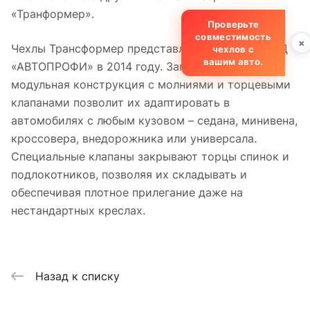
«Транформер».
Проверьте
совместимость
×
Чехлы Трансформер представлены компанией ТД
чехлов с
вашим авто.
«АВТОПРОФИ» в 2014 году. Запатентованная
модульная конструкция с молниями и торцевыми
клапанами позволит их адаптировать в
автомобилях с любым кузовом – седана, минивена,
кроссовера, внедорожника или универсала.
Специальные клапаны закрывают торцы спинок и
подлокотников, позволяя их складывать и
обеспечивая плотное прилегание даже на
нестандартных креслах.
Назад к списку