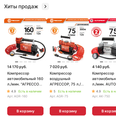
Хиты продаж
14 170 руб.
7 020 руб.
4 140 руб.
Компрессор
Компрессор
Компрессор
автомобильный 160
воздушный
автомобильн
л./мин. "АГРЕССОР"
АГРЕССОР, 75 л./
л./мин. AUT
AGR-160
мин. AGR-75
AK-750
4.9
5
4.9
Есть в наличии
Есть в наличии
Есть в 
Арт.
AGR-160
Арт.
AGR-75
Арт.
AK-750
В корзину
В корзину
В корзи