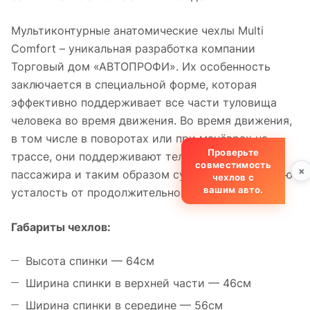
Мультиконтурные анатомические чехлы Multi
Comfort – уникальная разработка компании
Торговый дом «АВТОПРОФИ». Их особенность
заключается в специальной форме, которая
эффективно поддерживает все части туловища
человека во время движения. Во время движения,
в том числе в поворотах или при манёврах на
Проверьте
трассе, они поддерживают тело водителя и
совместимость
×
пассажира и таким образом существенно снижают
чехлов с
вашим авто.
усталость от продолжительного пути.
Габариты чехлов:
Высота спинки — 64см
Ширина спинки в верхней части — 46см
Ширина спинки в середине — 56см