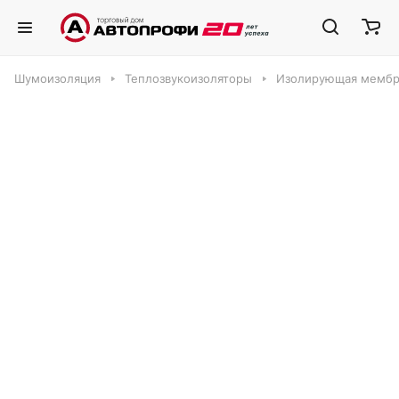
Шумоизоляция
Теплозвукоизоляторы
Изолирующая мемб