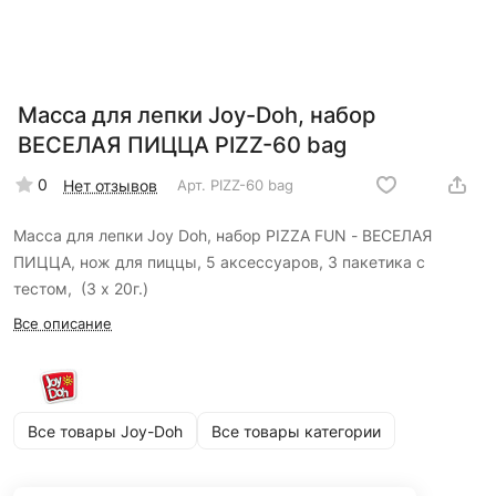
Масса для лепки Joy-Doh, набор
ВЕСЕЛАЯ ПИЦЦА PIZZ-60 bag
0
Нет отзывов
Арт.
PIZZ-60 bag
Масса для лепки Joy Doh, набор PIZZA FUN - ВЕСЕЛАЯ
ПИЦЦА, нож для пиццы, 5 аксессуаров, 3 пакетика с
тестом, (3 х 20г.)
Все описание
Все товары Joy-Doh
Все товары категории