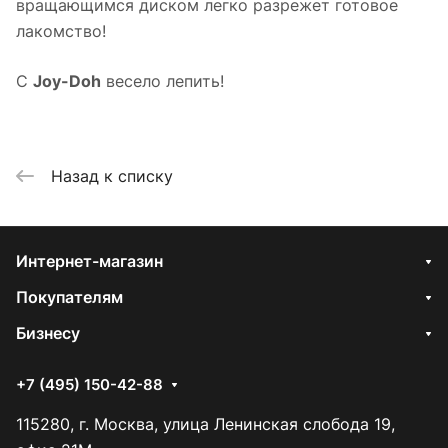
вращающимся диском легко разрежет готовое
лакомство!
С
Joy-Doh
весело лепить!
Назад к списку
Интернет-магазин
Покупателям
Бизнесу
+7 (495) 150-42-88
115280, г. Москва, улица Ленинская слобода 19,