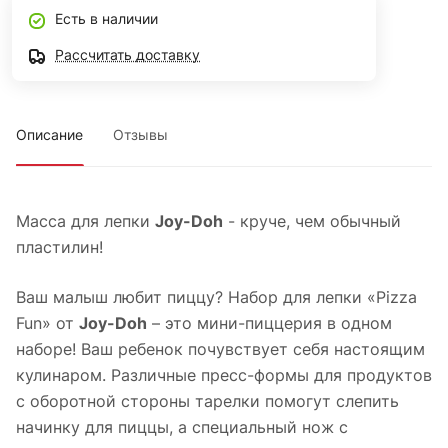
Есть в наличии
Рассчитать доставку
Описание
Отзывы
Масса для лепки
Joy-Doh
- круче, чем обычный
пластилин!
Ваш малыш любит пиццу? Набор для лепки «Pizza
Fun» от
Joy-Doh
– это мини-пиццерия в одном
наборе! Ваш ребенок почувствует себя настоящим
кулинаром. Различные пресс-формы для продуктов
с оборотной стороны тарелки помогут слепить
начинку для пиццы, а специальный нож с