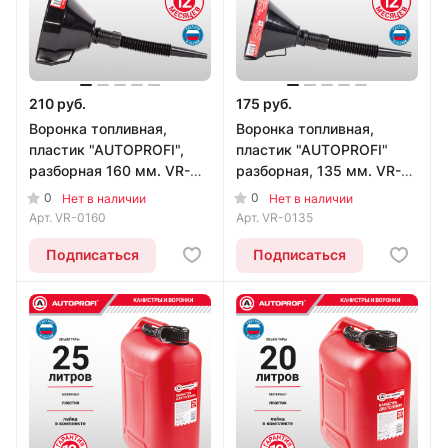
210 руб.
175 руб.
Воронка топливная,
Воронка топливная,
пластик "AUTOPROFI",
пластик "AUTOPROFI"
разборная 160 мм. VR-
разборная, 135 мм. VR-
0160
0135
0
0
Нет в наличии
Нет в наличии
Арт.
VR-0160
Арт.
VR-0135
Подписаться
Подписаться