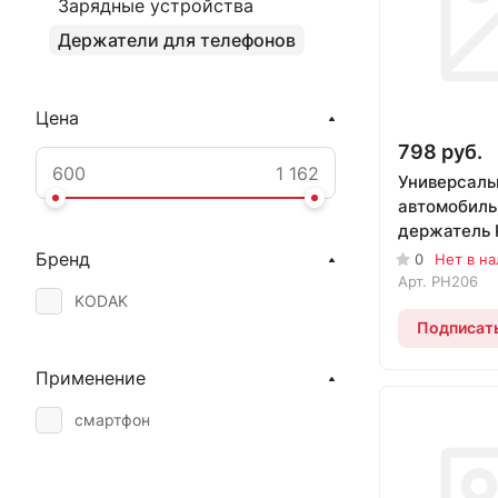
Зарядные устройства
Держатели для телефонов
Цена
798 руб.
Универсал
автомобил
держатель 
раздвижны
Бренд
0
Нет в н
PH206
Арт.
PH206
KODAK
Подписат
Применение
смартфон