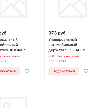
руб.
973 руб.
рсальный
Универсальный
мобильный
автомобильный
тель KODAK с
держатель KODAK с
вижным фиксатором
раздвижным фиксатором
ет в наличии
0
Нет в наличии
4
PH203
H204
Арт.
PH203
писаться
Подписаться