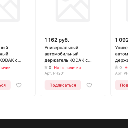
1 162 руб.
1 092
ьный
Универсальный
Униве
ьный
автомобильный
авто
KODAK с
держатель KODAK с
держа
м фиксатором
раздвижным фиксатором
разд
аличии
0
Нет в наличии
0
Н
PH201
PH20
Арт.
PH201
Арт.
P
ься
Подписаться
Под