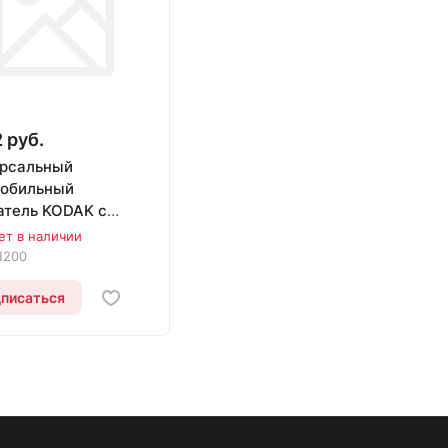
 руб.
рсальный
мобильный
тель KODAK с
вижным фиксатором
ет в наличии
0
H200
писаться