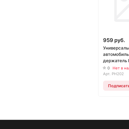
959 руб.
Универсал
автомобил
держатель 
раздвижны
0
Нет в н
PH202
Арт.
PH202
Подписат