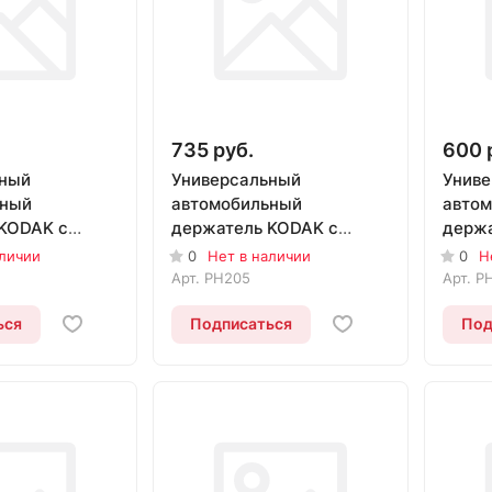
735 руб.
600 
ьный
Универсальный
Униве
ьный
автомобильный
авто
KODAK с
держатель KODAK с
держа
м фиксатором
раздвижным фиксатором
разд
аличии
0
Нет в наличии
0
Н
PH205
PH20
Арт.
PH205
Арт.
P
ься
Подписаться
Под