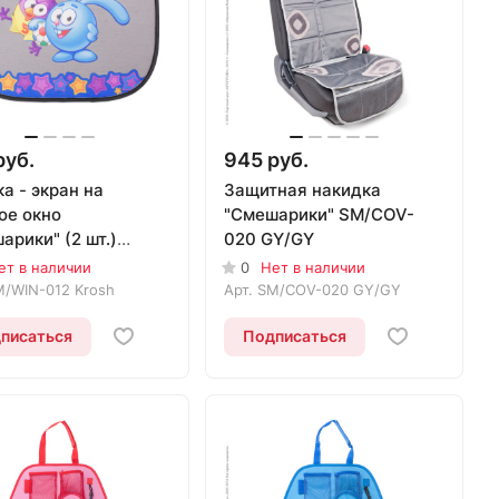
руб.
945 руб.
а - экран на
Защитная накидка
ое окно
"Смешарики" SM/COV-
арики" (2 шт.)
020 GY/GY
N-012 Krosh
ет в наличии
0
Нет в наличии
/WIN-012 Krosh
Арт.
SM/COV-020 GY/GY
писаться
Подписаться