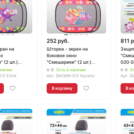
252 руб.
811 р
ран на
Шторка - экран на
Защит
но
боковое окно
"Смеш
 (2 шт.)
"Смешарики" (2 шт.)
020 G
 Ezhik
SM/WIN-012 Nyusha
аличии
0
Есть в наличии
0
Е
12 Ezhik
Арт.
SM/WIN-012 Nyusha
Арт.
S
В корзину
В к