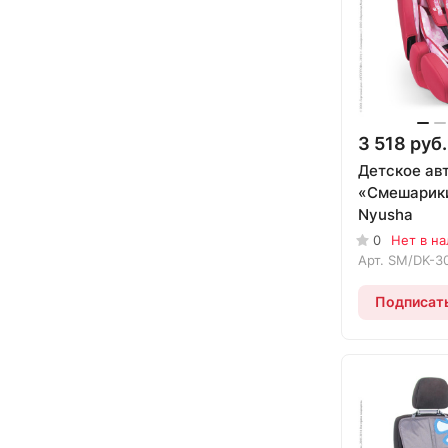
3 518 руб.
Детское ав
«Смешарик
Nyusha
0
Нет в н
Арт.
SM/DK-3
Подписат