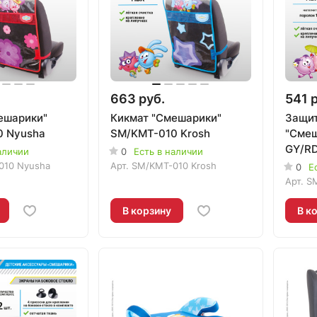
663 руб.
541 
ешарики"
Кикмат "Смешарики"
Защит
0 Nyusha
SM/KMT-010 Krosh
"Смеш
GY/R
аличии
0
Есть в наличии
010 Nyusha
Арт.
SM/KMT-010 Krosh
0
Е
Арт.
S
В корзину
В к