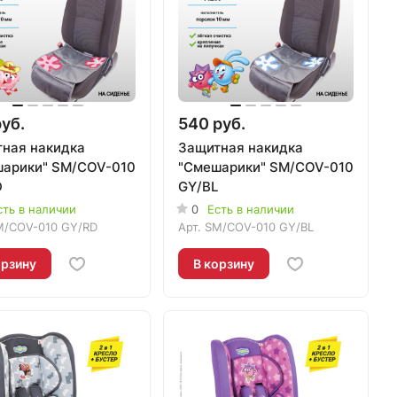
руб.
540 руб.
ная накидка
Защитная накидка
арики" SM/COV-010
"Смешарики" SM/COV-010
D
GY/BL
сть в наличии
0
Есть в наличии
M/COV-010 GY/RD
Арт.
SM/COV-010 GY/BL
орзину
В корзину