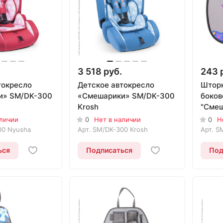
3 518 руб.
243 
токресло
Детское автокресло
Шторк
и» SM/DK-300
«Смешарики» SM/DK-300
боков
Krosh
"Смеш
SM/WI
аличии
0
Нет в наличии
0
Н
00 Nyusha
Арт.
SM/DK-300 Krosh
Арт.
SM
ься
Подписаться
Под