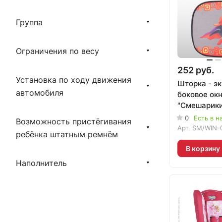
Группа
Ограничения по весу
252 руб.
Установка по ходу движения
Шторка - эк
автомобиля
боковое ок
"Смешарики"
SM/WIN-012
0
Есть в н
Возможность пристёгивания
Арт.
SM/WIN-0
ребёнка штатным ремнём
В корзину
Наполнитель