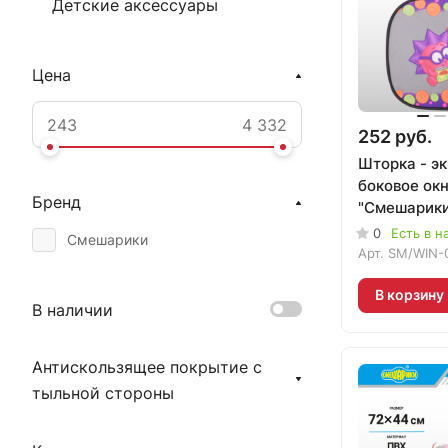
Детские аксессуары
Цена
252 руб.
Шторка - эк
боковое ок
Бренд
"Смешарики"
SM/WIN-012
0
Есть в н
Смешарики
Арт.
SM/WIN-0
В корзину
В наличии
Антискользящее покрытие с
тыльной стороны