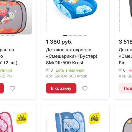
1 380 руб.
3 518
ран на
Детское автокресло
Детск
но
«Смешарики» (Бустер)
«Сме
 (2 шт.)
SM/DK-500 Krosh
Pin
 Pin
аличии
0
Есть в наличии
0
Н
12 Pin
Арт.
SM/DK-500 Krosh
Арт.
SM
В корзину
Под