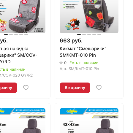
уб.
663 руб.
ная накидка
Кикмат "Смешарики"
арики" SM/COV-
SM/KMT-010 Pin
Y/RD
0
Есть в наличии
Арт.
SM/KMT-010 Pin
сть в наличии
M/COV-020 GY/RD
орзину
В корзину