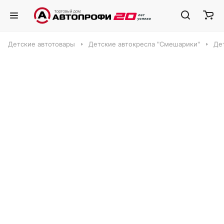
Детские автотовары
Детские автокресла "Смешарики"
Де