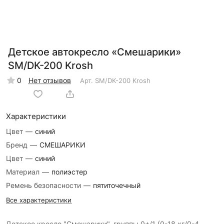
Детское автокресло «Смешарики»
SM/DK-200 Krosh
0
Нет отзывов
Арт.
SM/DK-200 Krosh
Характеристики
Цвет
—
синий
Бренд
—
СМЕШАРИКИ
Цвет
—
синий
Материал
—
полиэстер
Ремень безопасности
—
пятиточечный
Все характеристики
Детское кресло "Смешарики", группы 0+/1 (0-18 кг/0-4