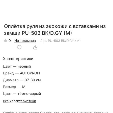
Оплётка руля из экокожи с вставками из
замши PU-503 BK/D.GY (M)
0
Нет отзывов
Арт.
PU-503 BK/D.GY (M)
Характеристики
Цвет
—
чёрный
Бренд
—
AUTOPROFI
Диаметр
—
37-39 см
Размер
—
M
Цвет
—
тёмно-серый
Все характеристики
Оплётка руля, серия Classic, стандартная экокожа, вставки