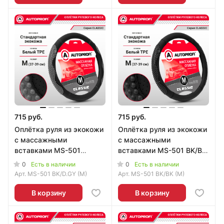
715 руб.
715 руб.
Оплётка руля из экокожи
Оплётка руля из экокожи
с массажными
с массажными
вставками MS-501
вставками MS-501 BK/BK
BK/D.GY (M)
(M)
0
0
Есть в наличии
Есть в наличии
Арт.
MS-501 BK/D.GY (M)
Арт.
MS-501 BK/BK (M)
В корзину
В корзину