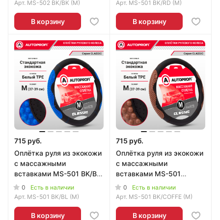
Арт.
MS-502 BK/BK (M)
Арт.
MS-501 BK/RD (M)
В корзину
В корзину
715 руб.
715 руб.
Оплётка руля из экокожи
Оплётка руля из экокожи
с массажными
с массажными
вставками MS-501 BK/BL
вставками MS-501
(M)
BK/COFFE (M)
0
0
Есть в наличии
Есть в наличии
Арт.
MS-501 BK/BL (M)
Арт.
MS-501 BK/COFFE (M)
В корзину
В корзину