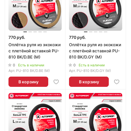
770 руб.
770 руб.
Оплётка руля из экокожи
Оплётка руля из экокожи
с плетёной вставкой PU-
с плетёной вставкой PU-
810 BK/D.BE (M)
810 BK/D.GY (M)
0
0
Есть в наличии
Есть в наличии
Арт.
PU-810 BK/D.BE (M)
Арт.
PU-810 BK/D.GY (M)
В корзину
В корзину