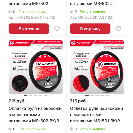
вставками MS-502
вставками MS-502
BK/COFFE (M)
BK/D.GY (M)
0
0
Есть в наличии
Есть в наличии
Арт.
MS-502 BK/COFFE (M)
Арт.
MS-502 BK/D.GY (M)
В корзину
В корзину
715 руб.
715 руб.
Оплётка руля из экокожи
Оплётка руля из экокожи
с массажными
с массажными
вставками MS-502 BK/BK
вставками MS-501 BK/RD
(M)
(M)
0
0
Есть в наличии
Есть в наличии