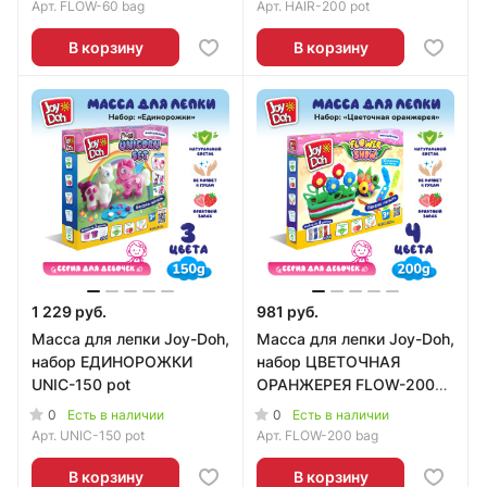
Арт.
FLOW-60 bag
Арт.
HAIR-200 pot
В корзину
В корзину
1 229 руб.
981 руб.
Масса для лепки Joy-Doh,
Масса для лепки Joy-Doh,
набор ЕДИНОРОЖКИ
набор ЦВЕТОЧНАЯ
UNIC-150 pot
ОРАНЖЕРЕЯ FLOW-200
bag
0
0
Есть в наличии
Есть в наличии
Арт.
UNIC-150 pot
Арт.
FLOW-200 bag
В корзину
В корзину