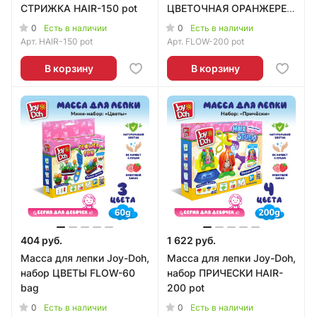
СТРИЖКА HAIR-150 pot
ЦВЕТОЧНАЯ ОРАНЖЕРЕЯ,
3d формы, 11
0
0
Есть в наличии
Есть в наличии
аксессуаров, 4 баночки с
Арт.
HAIR-150 pot
Арт.
FLOW-200 pot
тестом (4 x 50 г.) FLOW-
200 pot
В корзину
В корзину
404 руб.
1 622 руб.
Масса для лепки Joy-Doh,
Масса для лепки Joy-Doh,
набор ЦВЕТЫ FLOW-60
набор ПРИЧЕСКИ HAIR-
bag
200 pot
0
0
Есть в наличии
Есть в наличии