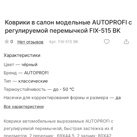
Коврики в салон модельные AUTOPROFI с
регулируемой перемычкой FIX-515 BK
0
Нет отзывов
Арт.
FIX-515 BK
Характеристики
Цвет
—
чёрный
Бренд
—
AUTOPROFI
Тип
—
классические
Термоустойчивость
—
до - 50 °С
Насечки для корректирования формы и размера
—
да
Все характеристики
Коврики автомобильные вырезаемые AUTOPROFI с
регулируемой перемычкой, быстрая застежка из 4
предметов, 2 передних: 69X44.5, 2 задних: 80X42