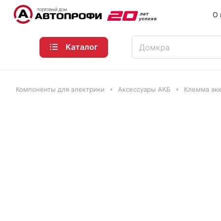
О 
Каталог
Компоненты для электрики
Аксессуары АКБ
Клемма акк