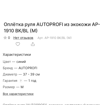
Оплётка руля AUTOPROFI из экокожи AP-
1910 BK/BL (M)
0
Нет отзывов
Арт.
AP-1910 BK/BL (M)
Характеристики
Цвет
—
синий
Бренд
—
AUTOPROFI
Диаметр
—
37 - 39 см
Гарантия
—
1 год
?
Размер
—
M
Все характеристики
Оплётка руля "AUTOPROFI", экокожа, контрастный рисунок