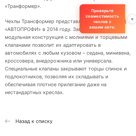
«Транформер».
Проверьте
совместимость
×
Чехлы Трансформер представлены компанией ТД
чехлов с
вашим авто.
«АВТОПРОФИ» в 2014 году. Запатентованная
модульная конструкция с молниями и торцевыми
клапанами позволит их адаптировать в
автомобилях с любым кузовом – седана, минивена,
кроссовера, внедорожника или универсала.
Специальные клапаны закрывают торцы спинок и
подлокотников, позволяя их складывать и
обеспечивая плотное прилегание даже на
нестандартных креслах.
Назад к списку